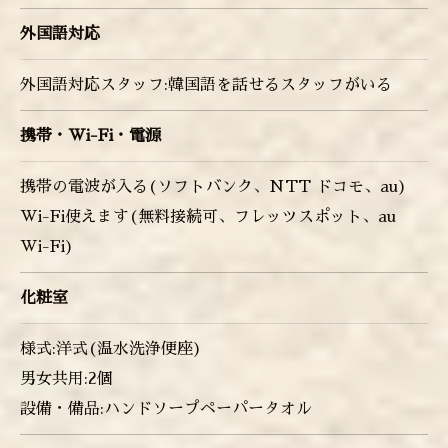
外国語対応
外国語対応スタッフ:韓国語を話せるスタッフがいる
携帯・Wi-Fi・電源
携帯の電波が入る(ソフトバンク、NTT ドコモ、au)
Wi-Fi使えます(無料接続可、フレッツスポット、au
Wi-Fi)
化粧室
様式:洋式(温水洗浄便座)
男女共用:2個
設備・備品:ハンドソープペーパータオル