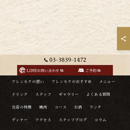
03-3839-1472
LINEお問い合わせ
ご予約
アレンモクの想い
アレンモクのおすすめ
メニュー
ドリンク
スタッフ
ギャラリー
よくある質問
当店の特徴
焼肉
コース
お酒
ランチ
ディナー
アクセス
スタッフブログ
コラム