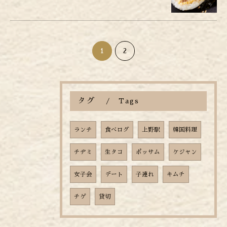
1
2
タグ
Tags
ランチ
食べログ
上野駅
韓国料理
チヂミ
生タコ
ポッサム
ケジャン
女子会
デート
子連れ
キムチ
チゲ
貸切