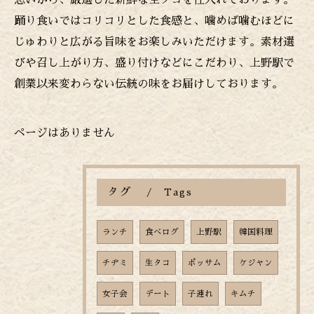
想いから、厳選した新鮮な生タコを仕入れております。
踊り食いではコリコリとした食感と、噛めば噛むほどに
じゅわりと広がる旨味をお楽しみいただけます。素材選
びや召し上がり方、盛り付けなどにこだわり、上野駅で
創業以来変わらない伝統の味をお届けしております。
ページはありません
タグ
Tags
ランチ
食べログ
上野駅
韓国料理
チヂミ
生タコ
ポッサム
ケジャン
女子会
デート
子連れ
キムチ