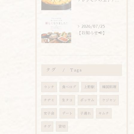
アレンモクの玉子チムは、玉子を惜しまず6個分使用しています！
2026/07/25
【お知らせ📢】
タグ
Tags
ランチ
食べログ
上野駅
韓国料理
チヂミ
生タコ
ポッサム
ケジャン
女子会
デート
子連れ
キムチ
チゲ
貸切