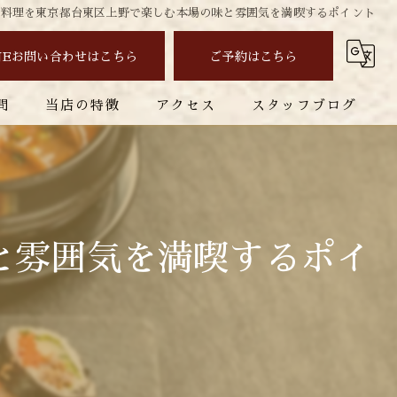
国料理を東京都台東区上野で楽しむ本場の味と雰囲気を満喫するポイント
NEお問い合わせはこちら
ご予約はこちら
問
当店の特徴
アクセス
スタッフブログ
焼肉
コラム
コース
お酒
と雰囲気を満喫するポイ
ランチ
ディナー