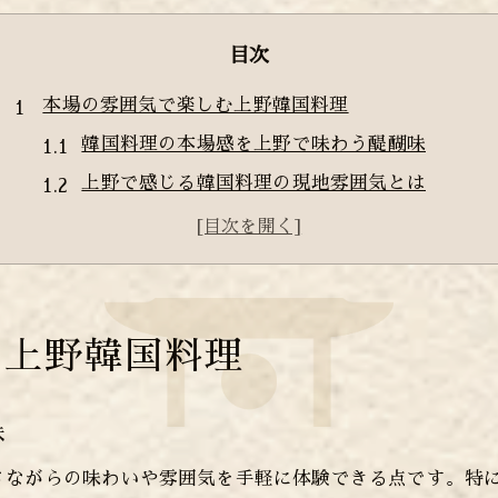
目次
本場の雰囲気で楽しむ上野韓国料理
韓国料理の本場感を上野で味わう醍醐味
上野で感じる韓国料理の現地雰囲気とは
韓国料理好きが上野で注目する本場体験
上野の韓国料理で本格的な味と空間を堪能
韓国料理を本場さながらに楽しむ上野の魅力
韓国料理ランチを上野で味わうなら
む上野韓国料理
上野で韓国料理ランチをお得に楽しむ方法
韓国料理のランチ選びで上野が人気な理由
味
上野駅近くで韓国料理ランチを満喫する秘訣
さながらの味わいや雰囲気を手軽に体験できる点です。特
安い韓国料理ランチを上野で賢く見つける技