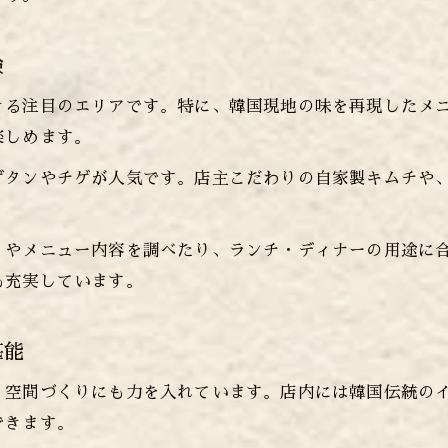
韓国料理で過ごす上野の特別なひととき提案
ランチが安い上野の韓国料理おすすめ術
験
ランチが安い上野の韓国料理選びの極意
きる注目のエリアです。特に、韓国現地の味を再現したメ
上野で韓国料理ランチをコスパ重視で探す
楽しめます。
韓国料理ランチ安さと満足感を上野で両立
ゲタンやチゲが人気です。店主こだわりの自家製キムチや
上野で韓国料理ランチを賢く楽しむ秘訣
韓国料理のランチが安い上野店の見極め方
韓国料理好き必見の上野の魅力を解説
ミやメニュー内容を調べたり、ランチ・ディナーの用途に
LINEお問い合わせはこちら
も充実しています。
韓国料理好きが上野に集まる理由を徹底解説
上野の韓国料理シーンが支持される魅力とは
堪能
韓国料理ファンが注目する上野の楽しみ方
上野で韓国料理を深く味わうためのポイント
、空間づくりにも力を入れています。店内には韓国伝統の
できます。
韓国料理好きが語る上野の隠れた魅力を紹介