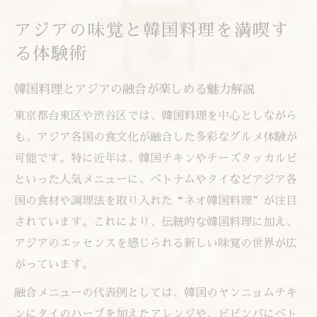
初めてでも安心な韓国料理店の選び方ガイ
アジアの味覚と韓国料理を満喫す
ド
る体験術
韓国料理で広がるアジアの味覚の世界
東京都心で楽しむ本格韓国料理の魅力解説
韓国料理とアジアの融合が楽しめる魅力解説
東京都心で味わう本格韓国料理の特徴とは
東京都台東区や渋谷区では、韓国料理を中心としながら
韓国料理が人気の理由と本場のこだわり
も、アジア各国の食文化が融合した多彩なグルメ体験が
韓国料理の専門店で体験できるアジアの味
可能です。特に近年は、韓国チキンやチーズタッカルビ
韓国料理店の雰囲気やサービスの楽しみ方
といった人気メニューに、ベトナムやタイなどアジア各
国の食材や調理法を取り入れた“ネオ韓国料理”が注目
新しい韓国料理のスタイルが注目される理
されています。これにより、伝統的な韓国料理に加え、
由
アジアのエッセンスを感じられる新しい味覚の世界が広
ヘルシー志向に合う韓国料理の新しい楽しみ方
がっています。
韓国料理で叶うヘルシーライフの始め方
融合メニューの代表例としては、韓国のヤンニョムチキ
アジアならではの韓国料理ヘルシーメニュ
ンにタイのハーブを加えたアレンジや、ビビンバにベト