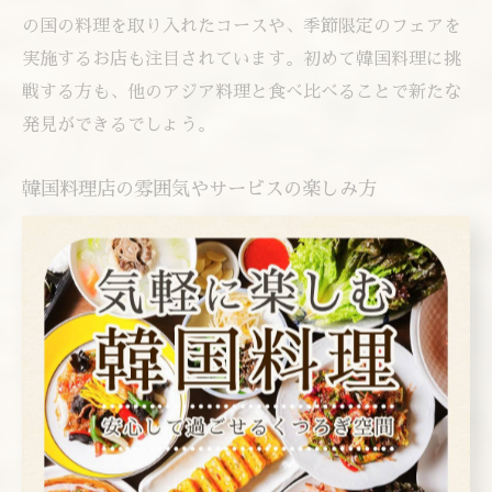
の国の料理を取り入れたコースや、季節限定のフェアを
実施するお店も注目されています。初めて韓国料理に挑
戦する方も、他のアジア料理と食べ比べることで新たな
発見ができるでしょう。
韓国料理店の雰囲気やサービスの楽しみ方
東京都心の韓国料理店は、店内の雰囲気やサービスにも
工夫を凝らしています。ネオンや韓国ポップカルチャー
を取り入れたおしゃれな内装や、韓国語が飛び交う活気
ある空間が、まるで現地にいるかのような体験を演出し
ます。友人同士やカップル、家族での利用シーンに合わ
せて選べる座席も魅力です。
また、韓国式の焼肉や鍋料理では、自分たちで焼いたり
煮たりするセルフスタイルが楽しめます。スタッフが焼