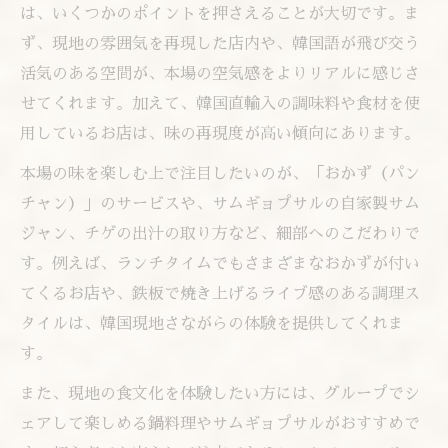
は、いくつかのポイントを押さえることが大切です。ま
飲み会向け韓国料理のおすすめポイント解
ず、現地の雰囲気を再現した店内や、韓国語が飛び交う
説
活気のある空間が、本場の空気感をよりリアルに感じさ
韓国料理が盛り上げる女子会のアイデア集
せてくれます。加えて、韓国直輸入の調味料や食材を使
韓国料理×アジアグルメで楽しむ飲み会体験
用しているお店は、味の再現度が高い傾向にあります。
ヘルシー志向にも嬉しい韓国料理の秘密
本場の味を楽しむ上で注目したいのが、「おかず（パン
外食やテイクアウトで手軽に楽しむ韓国料理
チャン）」のサービスや、サムギョプサルの自家製サム
韓国料理のテイクアウト活用術を紹介
ジャン、チゲの出汁の取り方など、細部へのこだわりで
外食で楽しむ韓国料理の新しいスタイル
す。例えば、ランチタイムでもさまざまなおかずが付い
手間なく味わう韓国料理の持ち帰り体験
てくるお店や、鉄板で焼き上げるライブ感のある調理ス
韓国料理のデリバリーが人気の理由解説
タイルは、韓国現地さながらの体験を提供してくれま
す。
忙しい日でも楽しめる韓国料理アジアごは
ん
また、現地の食文化を体験したい方には、グループでシ
ェアして楽しめる鍋料理やサムギョプサルがおすすめで