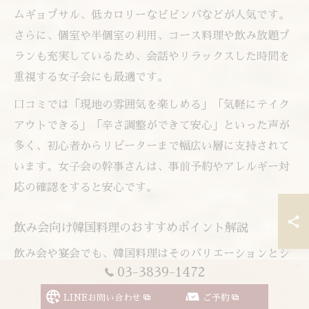
ムギョプサル、低カロリーなビビンバなどが人気です。
さらに、個室や半個室の利用、コース料理や飲み放題プ
ランも充実しているため、会話やリラックスした時間を
重視する女子会にも最適です。
口コミでは「現地の雰囲気を楽しめる」「気軽にテイク
アウトできる」「辛さ調整ができて安心」といった声が
多く、初心者からリピーターまで幅広い層に支持されて
います。女子会の幹事さんは、事前予約やアレルギー対
応の確認をすると安心です。
飲み会向け韓国料理のおすすめポイント解説
飲み会や宴会でも、韓国料理はそのバリエーションとシ
03-3839-1472
ェアしやすいスタイルで人気を集めています。東京都台
東区や渋谷区の韓国料理店では、サムギョプサルやプル
LINEお問い合わせ
ご予約