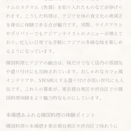
ー
ナムのヌクマム（魚醤）を取り入れたものなどが挙げら
野菜たっぷり韓国料理の健康効果を解説
れます。こうした料理は、アジア全体の食文化の奥深さ
韓国料理のヘルシーアレンジ実践ポイント
を身近に体験できる点が魅力です。実際、テイクアウト
女子会にも最適なヘルシー韓国料理の選択
やデリバリーでもアジアンテイストのメニューが増えて
肢
おり、忙しい日常でも手軽にアジアの多様な味を楽しめ
現代トレンドと融合した韓国料理の今を探る
るようになっています。
韓国料理と現代トレンドの融合が生む新体
韓国料理とアジアの融合は、味だけでなく店内の雰囲気
験
や盛り付けにも反映されています。おしゃれなカフェ風
おしゃれ空間で味わう韓国料理の魅力とは
インテリアや、SNS映えする盛り付けが若い世代にも人
韓国料理が進化する最新アジアグルメ事情
気です。これらの要素が、東京都台東区や渋谷区での韓
SNS映えする韓国料理の選び方と楽しみ方
国料理体験をより魅力的なものにしています。
ネオ韓国料理で注目のアジアスタイル紹介
本場感あふれる韓国料理の体験ポイント
女子会や飲み会に最適な韓国グルメの選び方
韓国料理の本場感を東京都台東区や渋谷区で味わうに
女子会に人気の韓国料理アジアグルメ特集