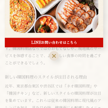
き方や食べ方を丁寧に教えてくれるので、初心者でも安
心して本格的な韓国料理を体験できます。食事の合間に
サービスされる小皿料理や、韓国伝統のドリンクも人気
です。
最近では、誕生日や記念日に合わせたサプライズ演出
や、SNS映えする盛り付け・サービスも充実していま
LINEお問い合わせはこちら
す。韓国料理店ならではのおもてなしや、現地風のサー
ビスを体感することで、より楽しい食事の時間を過ごす
ことができるでしょう。
新しい韓国料理のスタイルが注目される理由
近年、東京都台東区や渋谷区では「ネオ韓国料理」や
「韓国チキン」など、新しいスタイルの韓国料理が注目
を集めています。これらは従来の韓国料理に現代風のア