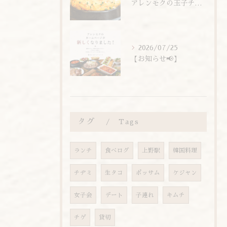
アレンモクの玉子チムは、玉子を惜しまず6個分使用しています！
2026/07/25
【お知らせ📢】
タグ
Tags
ランチ
食べログ
上野駅
韓国料理
チヂミ
生タコ
ポッサム
ケジャン
女子会
デート
子連れ
キムチ
チゲ
貸切