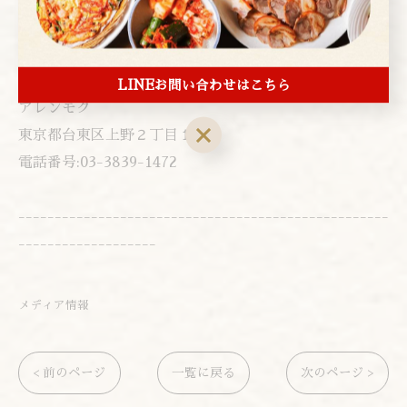
---------------------------------------------------
-------------------
LINEお問い合わせはこちら
アレンモク
東京都台東区上野２丁目１−４
電話番号:03-3839-1472
---------------------------------------------------
-------------------
メディア情報
< 前のページ
一覧に戻る
次のページ >