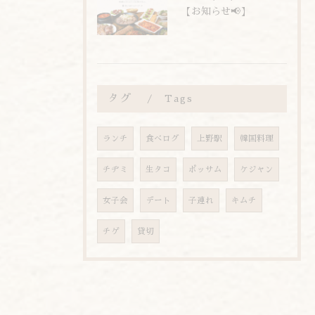
【お知らせ📢】
タグ
Tags
ランチ
食べログ
上野駅
韓国料理
チヂミ
生タコ
ポッサム
ケジャン
女子会
デート
子連れ
キムチ
チゲ
貸切