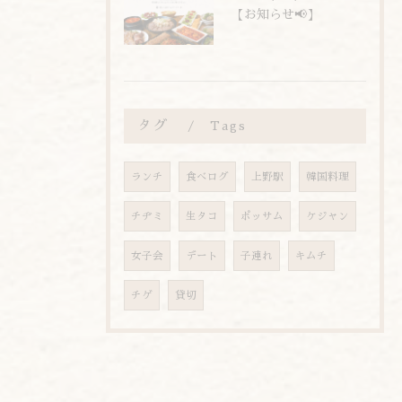
【お知らせ📢】
タグ
Tags
ランチ
食べログ
上野駅
韓国料理
チヂミ
生タコ
ポッサム
ケジャン
女子会
デート
子連れ
キムチ
チゲ
貸切