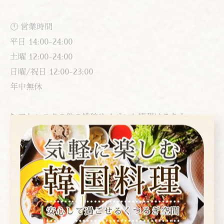
🕛 営業時間
平日 14:00-24:00
土曜 12:00-24:00
日曜/祝日 12:00-23:00
年中無休
▶︎アレンモクの他の投稿やイベント情報はこちら
@arenmoku
#韓国料理 #上野 #上野公園 #上野動物園 #上野グルメ