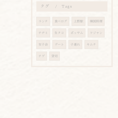
タグ
Tags
ランチ
食べログ
上野駅
韓国料理
チヂミ
生タコ
ポッサム
ケジャン
女子会
デート
子連れ
キムチ
チゲ
貸切