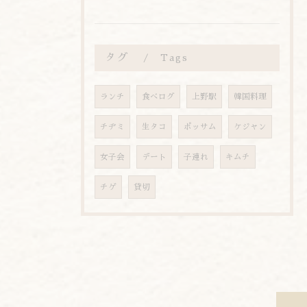
タグ
Tags
ランチ
食べログ
上野駅
韓国料理
チヂミ
生タコ
ポッサム
ケジャン
女子会
デート
子連れ
キムチ
チゲ
貸切