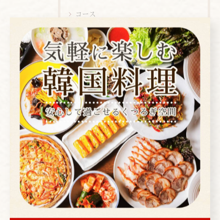
コース
お酒
ランチ
ディナー
店内ビュー
新メニュー
メニュー
お知らせ
メディア情報
お客様の痕跡
スタッフブログ
本物に会えるまち台東区