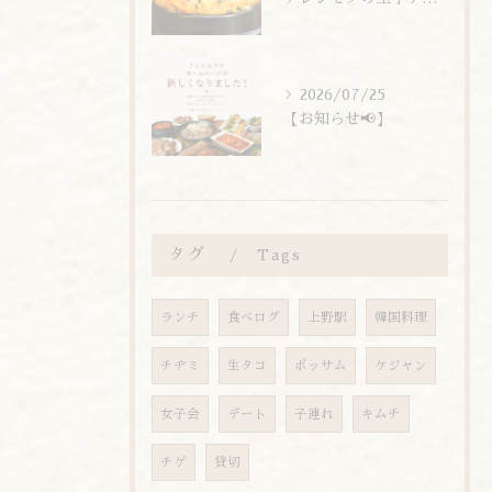
2026/07/25
【お知らせ📢】
タグ
Tags
ランチ
食べログ
上野駅
韓国料理
チヂミ
生タコ
ポッサム
ケジャン
女子会
デート
子連れ
キムチ
チゲ
貸切