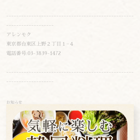
---------------------------------------------------
-------------------
アレンモク
東京都台東区上野２丁目１−４
電話番号:03-3839-1472
---------------------------------------------------
-------------------
お知らせ
< 前のページ
一覧に戻る
次のページ >