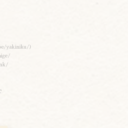
/yakiniku/）
ige/
nk/
で