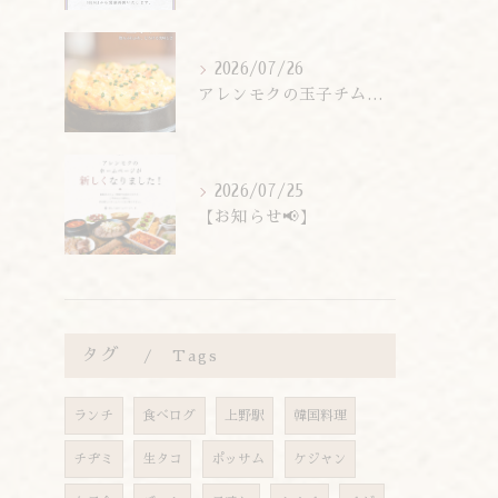
2026/07/26
アレンモクの玉子チムは、玉子を惜しまず6個分使用しています！
2026/07/25
【お知らせ📢】
タグ
Tags
ランチ
食べログ
上野駅
韓国料理
チヂミ
生タコ
ポッサム
ケジャン