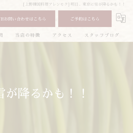
[上野韓国料理アレンモク] 明日、東京に雪が降るかも！！
NEお問い合わせはこちら
ご予約はこちら
問
当店の特徴
アクセス
スタッフブログ
焼肉
コラム
コース
お酒
に雪が降るかも！！
ランチ
ディナー