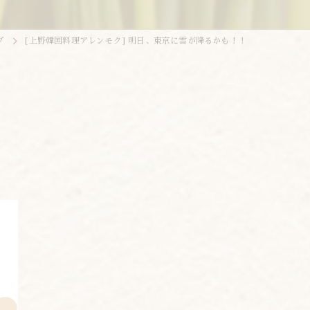
グ
[上野韓国料理アレンモク] 明日、東京に雪が降るかも！！