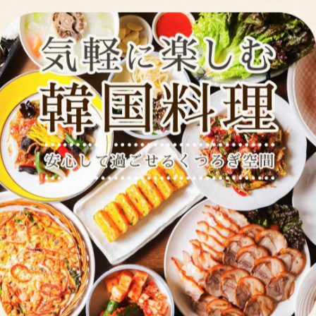
▼TEL予約＆お問い合わせはこちらから▼
０３－３８３９－１４７２
-
▼WEB予約はこちら▼
yoyaku.toreta.in/arenmoku/#/
---------------------------
---------------------------