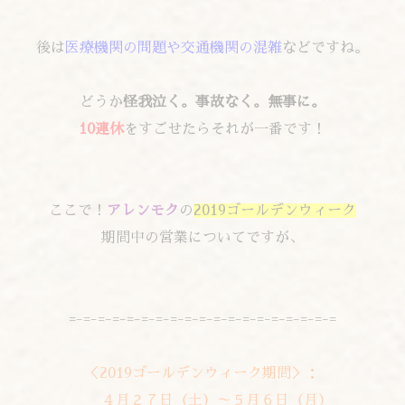
後は
医療機関の問題や交通機関の混雑
などですね。
どうか
怪我泣く。事故なく。無事に。
10連休
をすごせたらそれが一番です！
ここで！
アレンモク
の
2019ゴールデンウィーク
期間中の営業についてですが、
=-=-=-=-=-=-=-=-=-=-=-=-=-=-=-=-=-=-=
＜2019ゴールデンウィーク期間＞：
４月２７日（土）～５月６日（月）