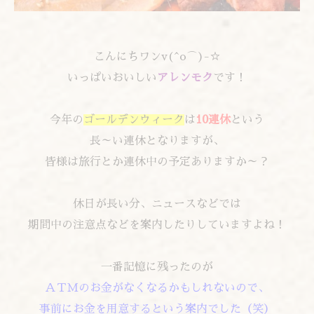
こんにちワンv(^o⌒)-☆
いっぱいおいしい
アレンモク
です！
今年の
ゴールデンウィーク
は
10連休
という
長～い連休となりますが、
皆様は旅行とか連休中の予定ありますか～？
休日が長い分、ニュースなどでは
期間中の注意点などを案内したりしていますよね！
一番記憶に残ったのが
ＡＴＭのお金がなくなるかもしれないので、
事前にお金を用意するという案内でした（笑）