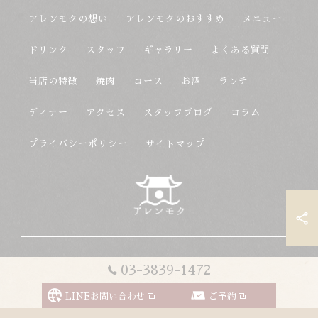
アレンモクの想い
アレンモクのおすすめ
メニュー
ドリンク
スタッフ
ギャラリー
よくある質問
当店の特徴
焼肉
コース
お酒
ランチ
ディナー
アクセス
スタッフブログ
コラム
プライバシーポリシー
サイトマップ
© 2026 東京都上野駅の韓国料理ならアレンモク ALL RIGHTS
03-3839-1472
RESERVED.
LINEお問い合わせ
ご予約