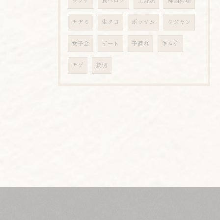
ランチ
食べログ
上野駅
韓国料理
チヂミ
生タコ
ポッサム
ケジャン
女子会
デート
子連れ
キムチ
チゲ
貸切