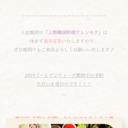
=-=-=-=-=-=-=-=-=-=-=-=-=-=-=-=-=-=-=
上記期間中
「上野韓国料理アレンモク」
は
休まず
通常営業
いたしますので、
ぜひ期間中もご来店よろしくお願いいたします♪
2019ゴールデンウィーク期間中の予約
ただいま受付中です！！！
-
▼TEL予約＆お問い合わせはこちらから▼