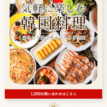
０３－３８３９－１４７２
▼WEB予約はこちら▼
yoyaku.toreta.in/arenmoku/#/
---------------------------------------------------
-------------------
アレンモク
東京都台東区上野２丁目１−４
電話番号:03-3839-1472
---------------------------------------------------
LINEお問い合わせはこちら
-------------------