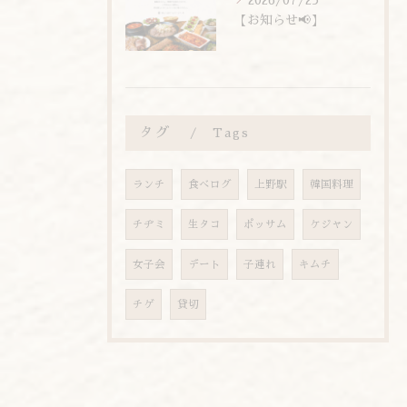
2026/07/25
【お知らせ📢】
タグ
Tags
ランチ
食べログ
上野駅
韓国料理
チヂミ
生タコ
ポッサム
ケジャン
女子会
デート
子連れ
キムチ
チゲ
貸切