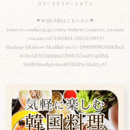
０３－３８３９－１４７２
-
▼WEB予約はこちらから▼
reserve.resebook.jp/resty/webrsv/reserve_vacants
/vacant/s051003801/20250/0913?
fixshop=1&show=3&affiid=mrt1+100000098240&fbcli
d=IwAR3I11shhjxeZBMCbZns81opIlMj-
9ddN46esfgfv6zo8P1BDPtrAbdtLyU
-
-
---------------------------------------------------
-------------------