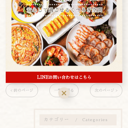
アレンモク
東京都台東区上野２丁目１−４
電話番号:03-3839-1472
---------------------------------------------------
-------------------
お知らせ
LINEお問い合わせはこちら
< 前のページ
一覧に戻る
次のページ >
カテゴリー
Categories