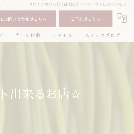
コロナに負けるな!!台東区でテイクアウト出来るお店☆
NEお問い合わせはこちら
ご予約はこちら
問
当店の特徴
アクセス
スタッフブログ
焼肉
コラム
コース
お酒
ウト出来るお店☆
ランチ
ディナー