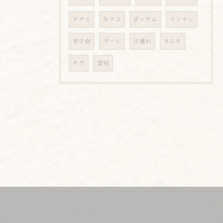
チヂミ
生タコ
ポッサム
ケジャン
女子会
デート
子連れ
キムチ
チゲ
貸切