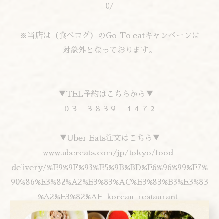
0/
※当店は（食べログ）のGo To eatキャンペーンは
対象外となっております。
▼TEL予約はこちらから▼
０３－３８３９－１４７２
▼Uber Eats注文はこちら▼
www.ubereats.com/jp/tokyo/food-
delivery/%E9%9F%93%E5%9B%BD%E6%96%99%E7%
90%86%E3%82%A2%E3%83%AC%E3%83%B3%E3%83
%A2%E3%82%AF-korean-restaurant-
arenmoku/16-gcylLTFKAj37nXxtz0w