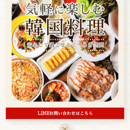
▼you tubeお店紹介はこちら▼
www.youtube.com/watch?v=S2l0PRsM6xA
▼instagram▼
www.instagram.com/arenmoku/?hl=ja
---------------------------------------------------
-------------------
アレンモク
東京都台東区上野２丁目１−４
電話番号:03-3839-1472
---------------------------------------------------
LINEお問い合わせはこちら
-------------------