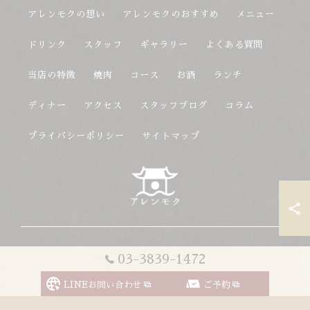
アレンモクの想い
アレンモクのおすすめ
メニュー
ドリンク
スタッフ
ギャラリー
よくある質問
当店の特徴
焼肉
コース
お酒
ランチ
ディナー
アクセス
スタッフブログ
コラム
プライバシーポリシー
サイトマップ
© 2026 東京都上野駅の韓国料理ならアレンモク ALL RIGHTS
03-3839-1472
RESERVED.
LINEお問い合わせ
ご予約