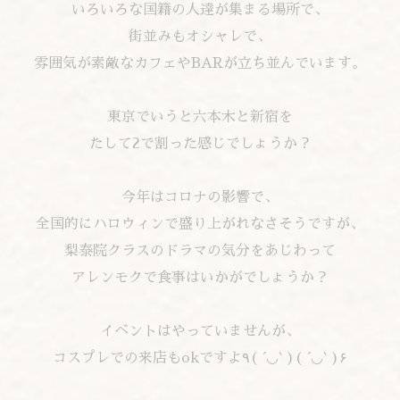
いろいろな国籍の人達が集まる場所で、
街並みもオシャレで、
雰囲気が素敵なカフェやBARが立ち並んでいます。
東京でいうと六本木と新宿を
たして2で割った感じでしょうか？
今年はコロナの影響で、
全国的にハロウィンで盛り上がれなさそうですが、
梨泰院クラスのドラマの気分をあじわって
アレンモクで食事はいかがでしょうか？
イベントはやっていませんが、
コスプレでの来店もokですよ٩( ´◡` )( ´◡` )۶