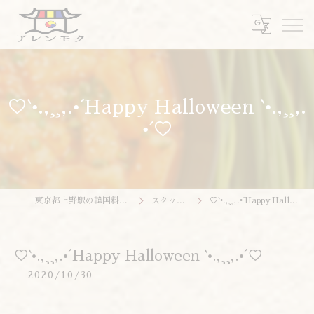
♡`•.,¸¸,.•´Happy Halloween `•.,¸¸,.
•´♡
東京都上野駅の韓国料理ならアレンモク
スタッフブログ
♡`•.,¸¸,.•´Happy Halloween `•.,¸¸,.•´♡
♡`•.,¸¸,.•´Happy Halloween `•.,¸¸,.•´♡
2020/10/30