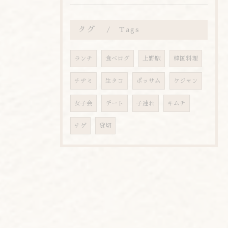
タグ
Tags
ランチ
食べログ
上野駅
韓国料理
チヂミ
生タコ
ポッサム
ケジャン
女子会
デート
子連れ
キムチ
チゲ
貸切