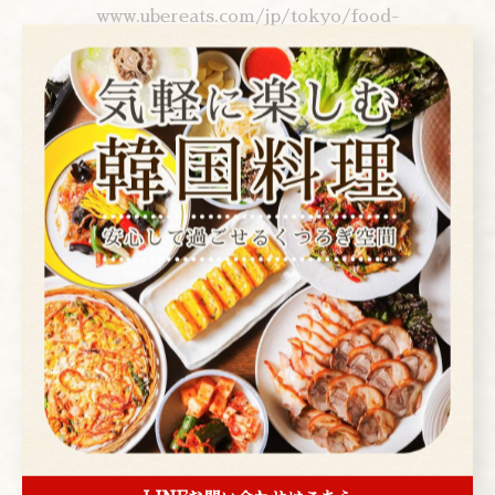
www.ubereats.com/jp/tokyo/food-
delivery/%E9%9F%93%E5%9B%BD%E6%96%99%E7%
90%86%E3%82%A2%E3%83%AC%E3%83%B3%E3%83
%A2%E3%82%AF-korean-restaurant-
arenmoku/16-gcylLTFKAj37nXxtz0w
▼you tubeお店紹介はこちら▼
www.youtube.com/watch?v=S2l0PRsM6xA
▼instagram▼
www.instagram.com/arenmoku/?hl=ja
---------------------------------------------------
-------------------
アレンモク
東京都台東区上野２丁目１−４
電話番号:03-3839-1472