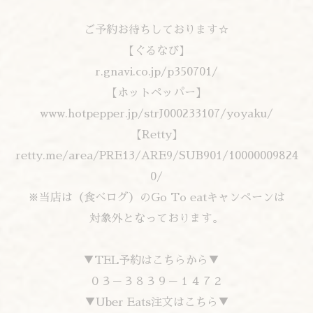
ご予約お待ちしております☆
【ぐるなび】
r.gnavi.co.jp/p350701/
【ホットペッパー】
www.hotpepper.jp/strJ000233107/yoyaku/
【Retty】
retty.me/area/PRE13/ARE9/SUB901/10000009824
0/
※当店は（食べログ）のGo To eatキャンペーンは
対象外となっております。
▼TEL予約はこちらから▼
０３－３８３９－１４７２
▼Uber Eats注文はこちら▼