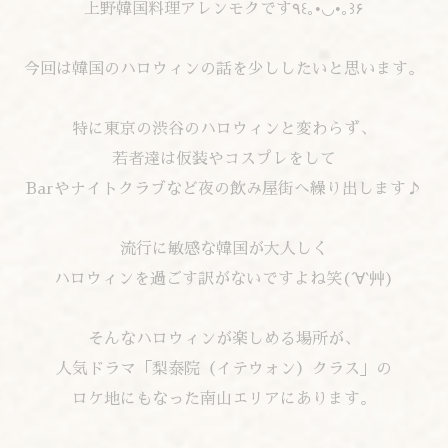
上野韓国料理アレンモクです٩꒰｡•◡•｡꒱۶
今回は韓国のハロウィンの話を少ししたいと思います。
特に東京の渋谷のハロウィンと変わらず、
若者達は仮装やコスプレをして
Barやナイトクラブなど夜の飲み屋街へ繰り出します♪
流行に敏感な韓国が大人しく
ハロウィンを過ごす訳がないですよね笑(´∀`艸)
そんなハロウィンが楽しめる場所が、
人気ドラマ「梨泰院（イテウォン）クラス」の
ロケ地にもなった南山エリアにあります。