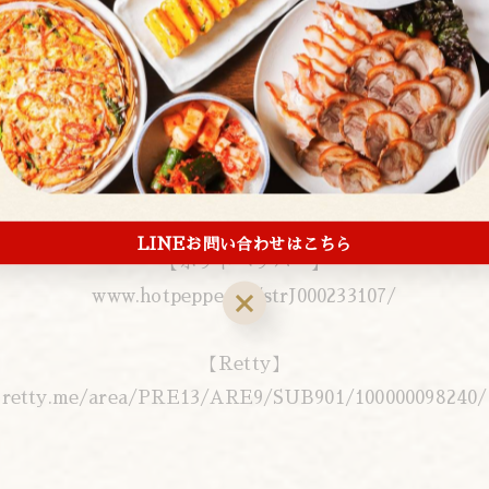
【食べログ】
tabelog.com/tokyo/A1311/A131101/13003644/
【ぐるなび】
r.gnavi.co.jp/p350701/
LINEお問い合わせはこちら
【ホットペッパー】
www.hotpepper.jp/strJ000233107/
【Retty】
retty.me/area/PRE13/ARE9/SUB901/100000098240/