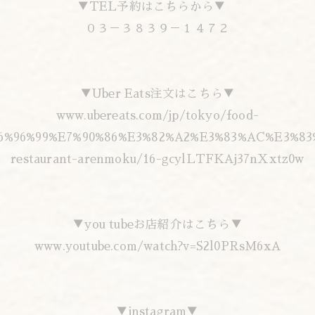
▼TEL予約はこちらから▼
０３－３８３９－１４７２
▼Uber Eats注文はこちら▼
www.ubereats.com/jp/tokyo/food-
E6%96%99%E7%90%86%E3%82%A2%E3%83%AC%E3%83
restaurant-arenmoku/16-gcylLTFKAj37nXxtz0w
▼you tubeお店紹介はこちら▼
www.youtube.com/watch?v=S2l0PRsM6xA
▼instagram▼