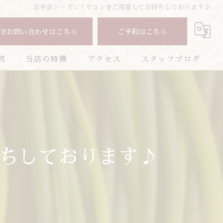
忘年会シーズン！ウコンをご用意してお待ちしております♪
NEお問い合わせはこちら
ご予約はこちら
問
当店の特徴
アクセス
スタッフブログ
焼肉
コラム
コース
お酒
ちしております♪
ランチ
ディナー