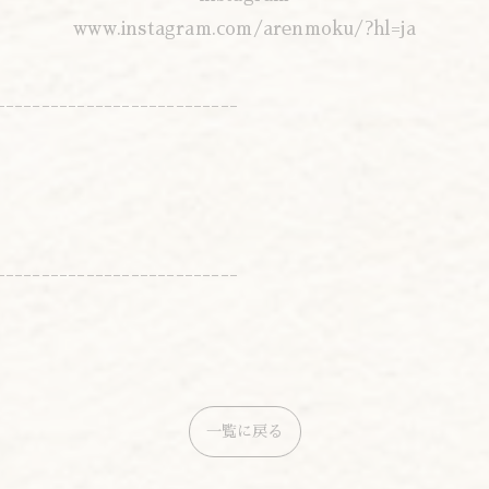
www.instagram.com/arenmoku/?hl=ja
---------------------------
---------------------------
一覧に戻る