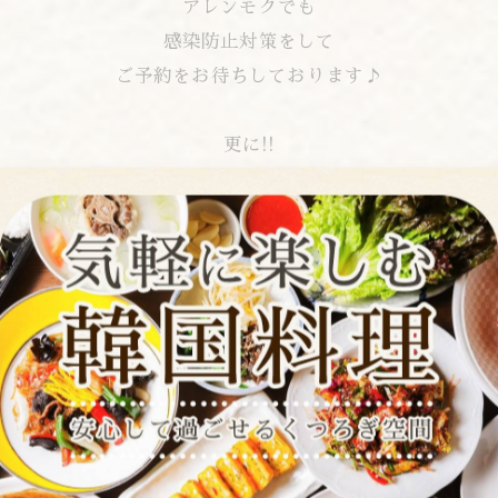
アレンモクでも
感染防止対策をして
ご予約をお待ちしております♪
更に!!
日頃の感謝の気持ちを込めまして、
二日酔い対策に“ウコンの粒”
を各テーブルにご用意させていただきました。
是非、心おきなくお酒を飲んじゃって下さい(☝ ՞ਊ ՞)☝ｳｪｰ
ご予約お待ちしております☆
▼Web予約はこちらから▼