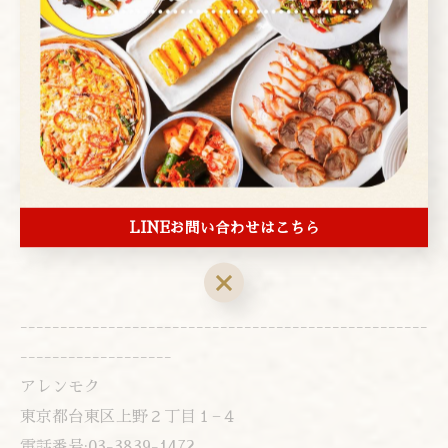
▼you tubeお店紹介▼
www.youtube.com/watch?v=S2l0PRsM6xA
▼instagram▼
www.instagram.com/arenmoku/?hl=ja
LINEお問い合わせはこちら
---------------------------------------------------
-------------------
アレンモク
東京都台東区上野２丁目１−４
電話番号:03-3839-1472