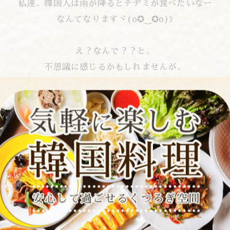
私達、韓国人は雨が降るとチヂミが食べたいなー
なんてなりますヾ(o✪‿✪o)ｼ
え？なんで？？と、
不思議に感じるかもしれませんが、
雨の音がチヂミを焼く音に似ているから
と言われています。
私は年中いつでもチヂミを食べたいと
思っていますが笑
これから梅雨入りをすると
雨の日が続くかと思いますが、
よ～く耳をすまして聞いてみて下さい！