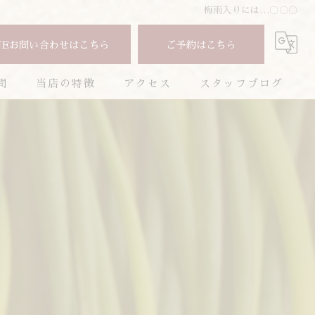
梅雨入りには…〇〇〇
NEお問い合わせはこちら
ご予約はこちら
問
当店の特徴
アクセス
スタッフブログ
焼肉
コラム
コース
お酒
ランチ
ディナー