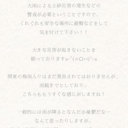
大雨による土砂災害の発生などの
警戒が必要ということですので、
くれぐれも安全な場所に避難などをして
気を付けて下さい！！
大きな災害が起きないことを
願っております๐·°(৹˃ᗝ˂৹)°·๐
関東の梅雨入りはまだ発表されてはおりませんが、
雨続きでとしており、
こちらももうすぐな感じがしますね！
一般的には雨が降るとなんだか憂鬱だなー
なんて思ったりしますが、