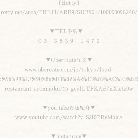
【Retty】
retty.me/area/PRE13/ARE9/SUB901/100000098240/
▼TEL予約▼
０３－３８３９－１４７２
▼Uber Eats注文▼
www.ubereats.com/jp/tokyo/food-
E6%96%99%E7%90%86%E3%82%A2%E3%83%AC%E3%83
restaurant-arenmoku/16-gcylLTFKAj37nXxtz0w
▼you tubeお店紹介▼
www.youtube.com/watch?v=S2l0PRsM6xA
▼instagram▼