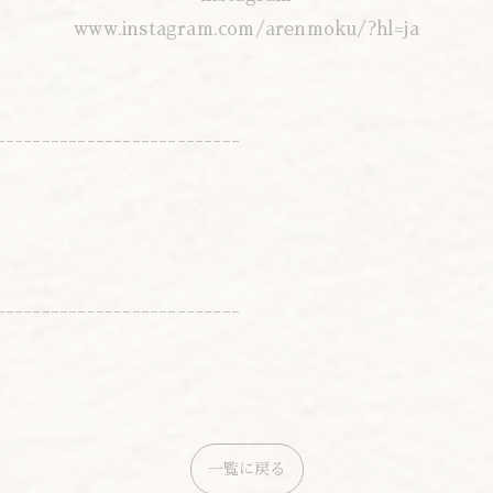
www.instagram.com/arenmoku/?hl=ja
---------------------------
---------------------------
一覧に戻る