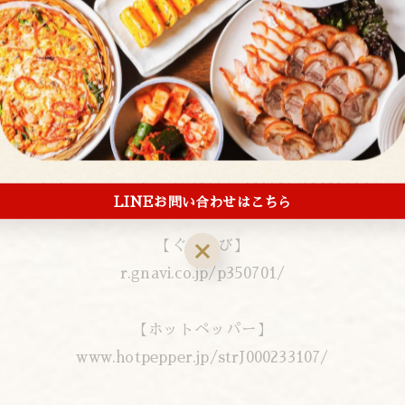
だんだんとチヂミが食べたくなってくるかも？
そしたら、アレンモクの美味しいチヂミを
食べに来て下さいね♪
▼Web予約▼
【食べログ】
tabelog.com/tokyo/A1311/A131101/13003644/
LINEお問い合わせはこちら
【ぐるなび】
r.gnavi.co.jp/p350701/
【ホットペッパー】
www.hotpepper.jp/strJ000233107/