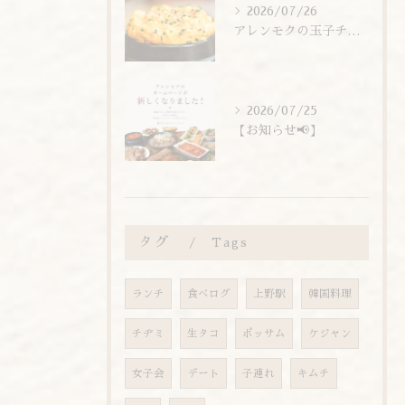
2026/07/26
アレンモクの玉子チムは、玉子を惜しまず6個分使用しています！
2026/07/25
【お知らせ📢】
タグ
Tags
ランチ
食べログ
上野駅
韓国料理
チヂミ
生タコ
ポッサム
ケジャン
女子会
デート
子連れ
キムチ