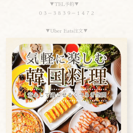
▼TEL予約▼
０３－３８３９－１４７２
▼Uber Eats注文▼
www.ubereats.com/jp/tokyo/food-
delivery/%E9%9F%93%E5%9B%BD%E6%96%99%E7%
90%86%E3%82%A2%E3%83%AC%E3%83%B3%E3%83
%A2%E3%82%AF-korean-restaurant-
arenmoku/16-gcylLTFKAj37nXxtz0w
▼you tubeお店紹介▼
www.youtube.com/watch?v=S2l0PRsM6xA
▼instagram▼
www.instagram.com/arenmoku/?hl=ja