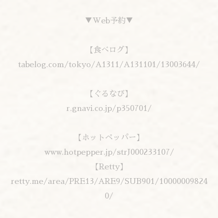
▼Web予約▼
【食べログ】
tabelog.com/tokyo/A1311/A131101/13003644/
【ぐるなび】
r.gnavi.co.jp/p350701/
【ホットペッパー】
www.hotpepper.jp/strJ000233107/
【Retty】
retty.me/area/PRE13/ARE9/SUB901/10000009824
0/