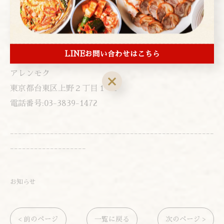
---------------------------------------------------
LINEお問い合わせはこちら
-------------------
アレンモク
東京都台東区上野２丁目１−４
電話番号:03-3839-1472
---------------------------------------------------
-------------------
お知らせ
< 前のページ
一覧に戻る
次のページ >