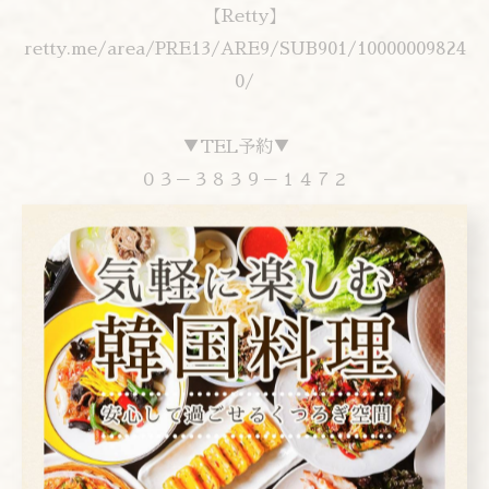
【Retty】
retty.me/area/PRE13/ARE9/SUB901/10000009824
0/
▼TEL予約▼
０３－３８３９－１４７２
▼Uber Eats注文▼
www.ubereats.com/jp/tokyo/food-
delivery/%E9%9F%93%E5%9B%BD%E6%96%99%E7%
90%86%E3%82%A2%E3%83%AC%E3%83%B3%E3%83
%A2%E3%82%AF-korean-restaurant-
arenmoku/16-gcylLTFKAj37nXxtz0w
▼you tubeお店紹介▼