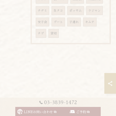
チヂミ
生タコ
ポッサム
ケジャン
女子会
デート
子連れ
キムチ
チゲ
貸切
03-3839-1472
LINEお問い合わせ
ご予約