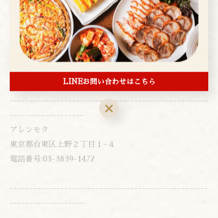
www.youtube.com/watch?v=S2l0PRsM6xA
▼instagram▼
www.instagram.com/arenmoku/?hl=ja
LINEお問い合わせはこちら
---------------------------------------------------
-------------------
アレンモク
東京都台東区上野２丁目１−４
電話番号:03-3839-1472
---------------------------------------------------
-------------------