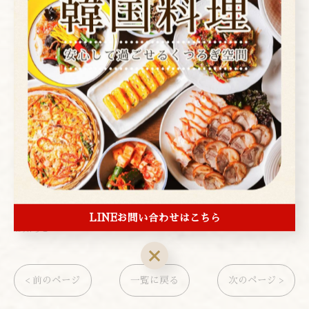
---------------------------------------------------
-------------------
アレンモク
東京都台東区上野２丁目１−４
電話番号:03-3839-1472
---------------------------------------------------
-------------------
LINEお問い合わせはこちら
お知らせ
< 前のページ
一覧に戻る
次のページ >