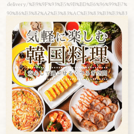
delivery/%E9%9F%93%E5%9B%BD%E6%96%99%E7%
90%86%E3%82%A2%E3%83%AC%E3%83%B3%E3%83
%A2%E3%82%AF-korean-restaurant-
arenmoku/16-gcylLTFKAj37nXxtz0w
▼you tubeお店紹介▼
www.youtube.com/watch?v=S2l0PRsM6xA
▼instagram▼
www.instagram.com/arenmoku/?hl=ja
---------------------------------------------------
-------------------
アレンモク