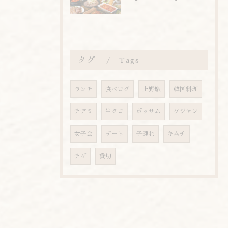
タグ
Tags
ランチ
食べログ
上野駅
韓国料理
チヂミ
生タコ
ポッサム
ケジャン
女子会
デート
子連れ
キムチ
チゲ
貸切