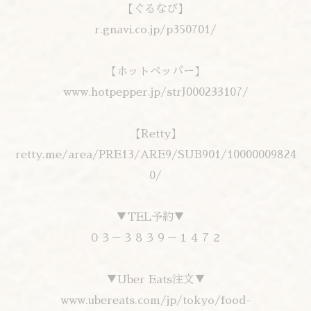
【ぐるなび】
r.gnavi.co.jp/p350701/
【ホットペッパー】
www.hotpepper.jp/strJ000233107/
【Retty】
retty.me/area/PRE13/ARE9/SUB901/10000009824
0/
▼TEL予約▼
０３－３８３９－１４７２
▼Uber Eats注文▼
www.ubereats.com/jp/tokyo/food-