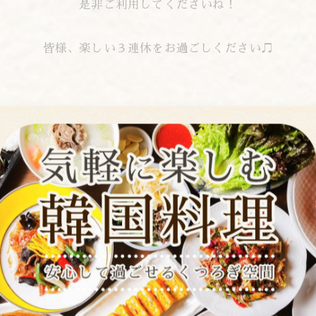
是非ご利用してくださいね！
皆様、楽しい３連休をお過ごしください♫
▼Web予約▼
【食べログ】
tabelog.com/tokyo/A1311/A131101/13003644/
【ぐるなび】
r.gnavi.co.jp/p350701/
【ホットペッパー】
www.hotpepper.jp/strJ000233107/