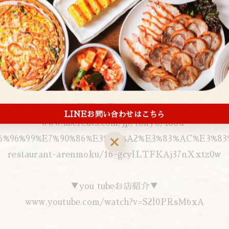
【Retty】
retty.me/area/PRE13/ARE9/SUB901/100000098240/
▼TEL予約▼
０３－３８３９－１４７２
▼Uber Eats注文▼
LINEお問い合わせはこちら
www.ubereats.com/jp/tokyo/food-
E6%96%99%E7%90%86%E3%82%A2%E3%83%AC%E3%83
restaurant-arenmoku/16-gcylLTFKAj37nXxtz0w
▼you tubeお店紹介▼
www.youtube.com/watch?v=S2l0PRsM6xA