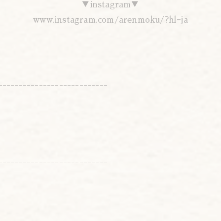
▼instagram▼
www.instagram.com/arenmoku/?hl=ja
---------------------------
---------------------------