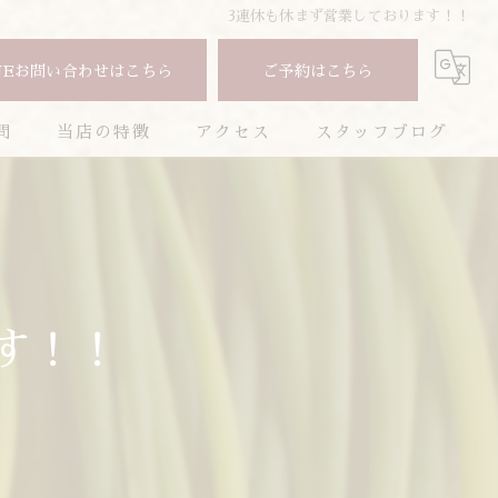
3連休も休まず営業しております！！
NEお問い合わせはこちら
ご予約はこちら
問
当店の特徴
アクセス
スタッフブログ
焼肉
コラム
コース
お酒
す！！
ランチ
ディナー