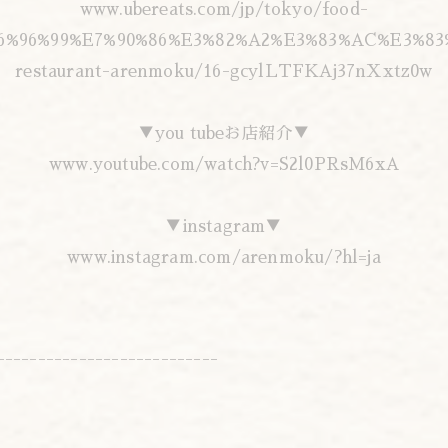
www.ubereats.com/jp/tokyo/food-
E6%96%99%E7%90%86%E3%82%A2%E3%83%AC%E3%83
restaurant-arenmoku/16-gcylLTFKAj37nXxtz0w
▼you tubeお店紹介▼
www.youtube.com/watch?v=S2l0PRsM6xA
▼instagram▼
www.instagram.com/arenmoku/?hl=ja
---------------------------