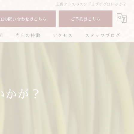
上野クラスのスンデュブチゲはいかが？
NEお問い合わせはこちら
ご予約はこちら
問
当店の特徴
アクセス
スタッフブログ
焼肉
コラム
コース
お酒
いかが？
ランチ
ディナー