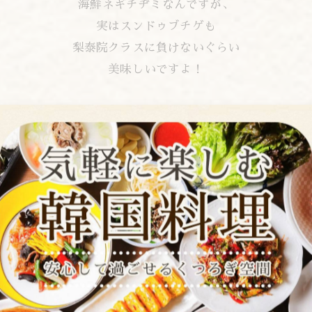
海鮮ネギチヂミなんですが、
実はスンドゥブチゲも
梨泰院クラスに負けないぐらい
美味しいですよ！
隠し味は企業秘密ですけどね！
是非、この味を確認しに来てください！！
皆さんのご予約お待ちしております♪
▼web予約 はこちら▼
【食べログ】
tabelog.com/tokyo/A1311/A131101/13003644/