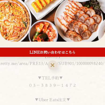
【ぐるなび】
r.gnavi.co.jp/p350701/
【ホットペッパー】
www.hotpepper.jp/strJ000233107/
LINEお問い合わせはこちら
【Retty】
retty.me/area/PRE13/ARE9/SUB901/100000098240/
▼TEL予約▼
０３－３８３９－１４７２
▼Uber Eats注文▼