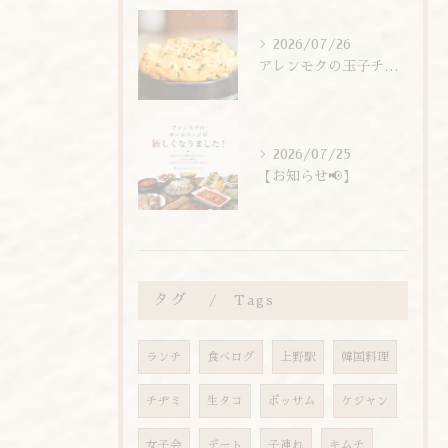
2026/07/26
アレンモクの玉子チムは、玉子を惜しまず6個分使用しています！
2026/07/25
【お知らせ📢】
タグ
Tags
ランチ
食べログ
上野駅
韓国料理
チヂミ
生タコ
ポッサム
ケジャン
女子会
デート
子連れ
キムチ