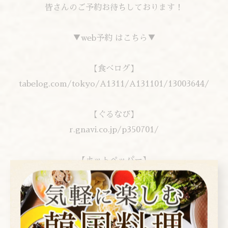
皆さんのご予約お待ちしております！
▼web予約 はこちら▼
【食べログ】
tabelog.com/tokyo/A1311/A131101/13003644/
【ぐるなび】
r.gnavi.co.jp/p350701/
【ホットペッパー】
www.hotpepper.jp/strJ000233107/
【Retty】
retty.me/area/PRE13/ARE9/SUB901/10000009824