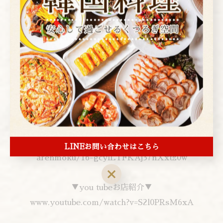
0/
▼TEL予約▼
０３－３８３９－１４７２
▼Uber Eats注文▼
www.ubereats.com/jp/tokyo/food-
delivery/%E9%9F%93%E5%9B%BD%E6%96%99%E7%
90%86%E3%82%A2%E3%83%AC%E3%83%B3%E3%83
%A2%E3%82%AF-korean-restaurant-
LINEお問い合わせはこちら
arenmoku/16-gcylLTFKAj37nXxtz0w
▼you tubeお店紹介▼
www.youtube.com/watch?v=S2l0PRsM6xA