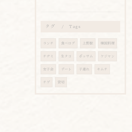
タグ
Tags
ランチ
食べログ
上野駅
韓国料理
チヂミ
生タコ
ポッサム
ケジャン
女子会
デート
子連れ
キムチ
チゲ
貸切