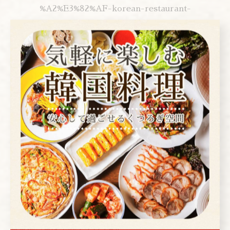
%A2%E3%82%AF-korean-restaurant-
arenmoku/16-gcylLTFKAj37nXxtz0w
▼you tubeお店紹介▼
www.youtube.com/watch?v=S2l0PRsM6xA
▼instagram▼
www.instagram.com/arenmoku/?hl=ja
---------------------------------------------------
-------------------
アレンモク
東京都台東区上野２丁目１−４