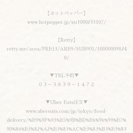
【ホットペッパー】
www.hotpepper.jp/strJ000233107/
【Retty】
retty.me/area/PRE13/ARE9/SUB901/10000009824
0/
▼TEL予約▼
０３－３８３９－１４７２
▼Uber Eats注文▼
www.ubereats.com/jp/tokyo/food-
delivery/%E9%9F%93%E5%9B%BD%E6%96%99%E7%
90%86%E3%82%A2%E3%83%AC%E3%83%B3%E3%83