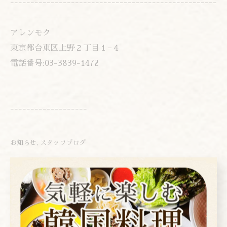
---------------------------------------------------
-------------------
アレンモク
東京都台東区上野２丁目１−４
電話番号:03-3839-1472
---------------------------------------------------
-------------------
お知らせ
スタッフブログ
< 前のページ
一覧に戻る
次のページ >