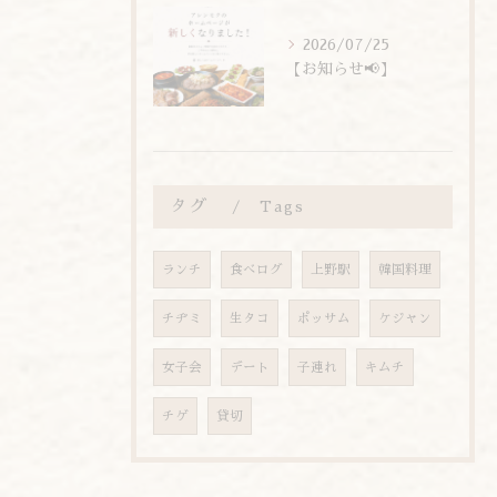
2026/07/25
【お知らせ📢】
タグ
Tags
ランチ
食べログ
上野駅
韓国料理
チヂミ
生タコ
ポッサム
ケジャン
女子会
デート
子連れ
キムチ
チゲ
貸切