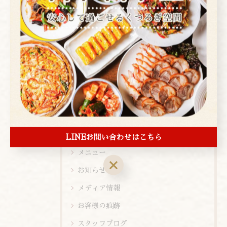
全てのカテゴリー
焼肉
コース
お酒
ランチ
ディナー
店内ビュー
新メニュー
LINEお問い合わせはこちら
メニュー
お知らせ
メディア情報
お客様の痕跡
スタッフブログ