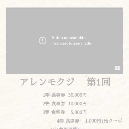
アレンモクジ
第
1
回
1
等
食事券
30,000
円
2
等
食事券
10,000
円
3
等
食事券
5,000
円
4
等
食事券
1,000
円
(
他ク
ー
ポ