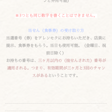
ンと弁用可能
)
※
3
つとも同じ
数
字を書くことはできません。
当
せん（食事券）の受け取り方
当
選番
号
（券）をアレンモクにお持ちいただき、店員に
提示、食事券をもらう。
当
日も使用可能。（金曜日、祝
前日除く）
お持ちの番
号
は、
三ヶ月以
内
の（抽せんされた）番
号
が
適用される。つまり、
有
効
期間が三ヶ月
と
3
回のチャン
ス
がある
ということです。
---------------------------------------------------
-------------------