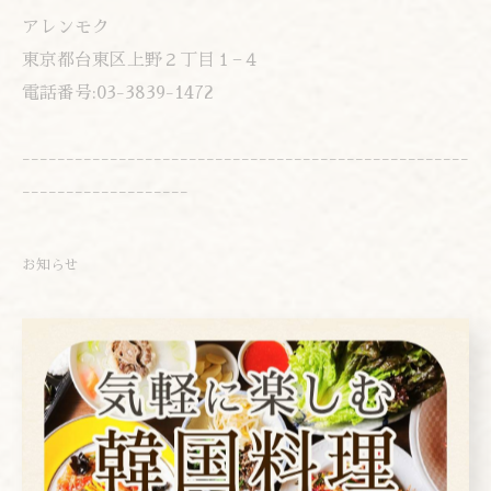
アレンモク
東京都台東区上野２丁目１−４
電話番号:03-3839-1472
---------------------------------------------------
-------------------
お知らせ
< 前のページ
一覧に戻る
次のページ >
カテゴリー
Categories