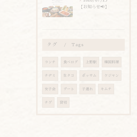
【お知らせ📢】
タグ
Tags
ランチ
食べログ
上野駅
韓国料理
チヂミ
生タコ
ポッサム
ケジャン
女子会
デート
子連れ
キムチ
チゲ
貸切