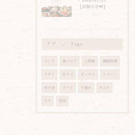
【お知らせ📢】
タグ
Tags
ランチ
食べログ
上野駅
韓国料理
チヂミ
生タコ
ポッサム
ケジャン
女子会
デート
子連れ
キムチ
チゲ
貸切