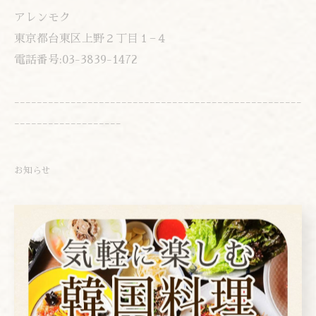
アレンモク
東京都台東区上野２丁目１−４
電話番号:03-3839-1472
---------------------------------------------------
-------------------
お知らせ
< 前のページ
一覧に戻る
次のページ >
カテゴリー
Categories