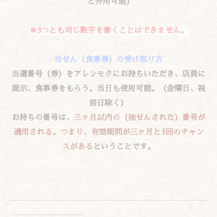
と弁用可能
)
※
3
つとも同じ
数
字を書くことはできません。
当
せん（食事券）の受け取り方
当
選番
号
（券）をアレンモクにお持ちいただき、店員に
提示、食事券をもらう。
当
日も使用可能。（金曜日、祝
前日除く）
お持ちの番
号
は、
三ヶ月以
内
の（抽せんされた）番
号
が
適用される。つまり、
有
効
期間が三ヶ月
と
3
回のチャン
ス
がある
ということです。
---------------------------------------------------
-------------------