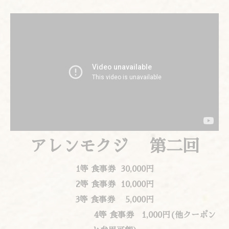
アレンモクジ
第二
回
1
等
食事券
30,000
円
2
等
食事券
10,000
円
3
等
食事券
5,000
円
4
等
食事券
1,000
円
(
他ク
ー
ポン