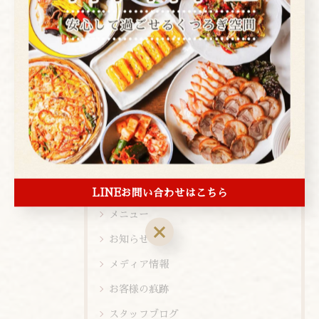
全てのカテゴリー
焼肉
コース
お酒
ランチ
ディナー
店内ビュー
新メニュー
LINEお問い合わせはこちら
メニュー
お知らせ
メディア情報
お客様の痕跡
スタッフブログ