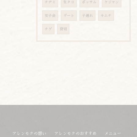
チヂミ
生タコ
ポッサム
ケジャン
女子会
デート
子連れ
キムチ
チゲ
貸切
アレンモクの想い
アレンモクのおすすめ
メニュー