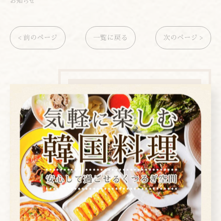
お知らせ
< 前のページ
一覧に戻る
次のページ >
カテゴリー
Categories
全てのカテゴリー
焼肉
コース
お酒
ランチ
ディナー
店内ビュー