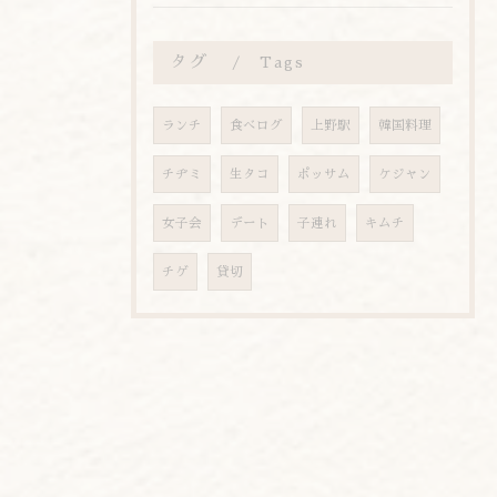
タグ
Tags
ランチ
食べログ
上野駅
韓国料理
チヂミ
生タコ
ポッサム
ケジャン
女子会
デート
子連れ
キムチ
チゲ
貸切