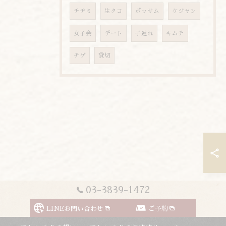
チヂミ
生タコ
ポッサム
ケジャン
女子会
デート
子連れ
キムチ
チゲ
貸切
03-3839-1472
LINEお問い合わせ
ご予約