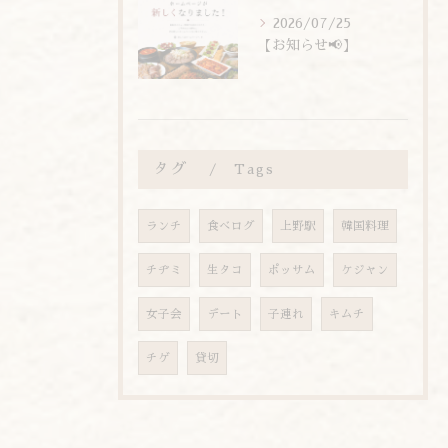
2026/07/25
【お知らせ📢】
タグ
Tags
ランチ
食べログ
上野駅
韓国料理
チヂミ
生タコ
ポッサム
ケジャン
女子会
デート
子連れ
キムチ
チゲ
貸切