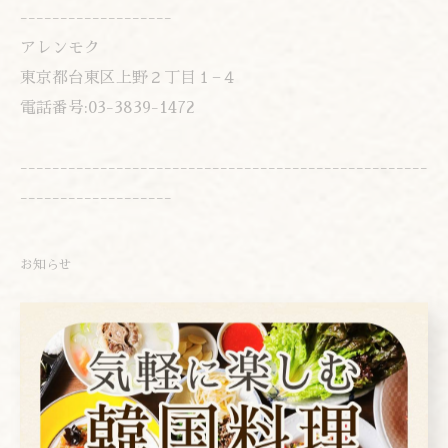
-------------------
アレンモク
東京都台東区上野２丁目１−４
電話番号:03-3839-1472
---------------------------------------------------
-------------------
お知らせ
< 前のページ
一覧に戻る
次のページ >
カテゴリー
Categories