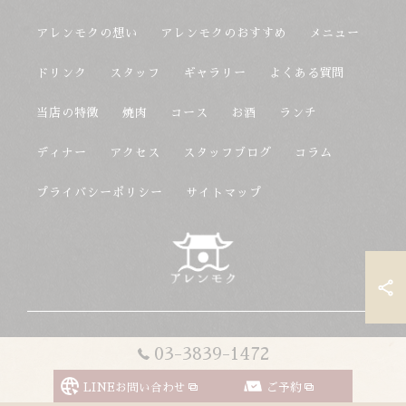
アレンモクの想い
アレンモクのおすすめ
メニュー
ドリンク
スタッフ
ギャラリー
よくある質問
当店の特徴
焼肉
コース
お酒
ランチ
ディナー
アクセス
スタッフブログ
コラム
プライバシーポリシー
サイトマップ
© 2026 東京都上野駅の韓国料理ならアレンモク ALL RIGHTS
03-3839-1472
RESERVED.
LINEお問い合わせ
ご予約