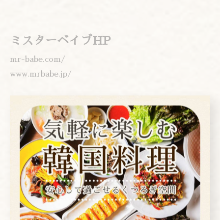
ミスターベイブHP
mr-babe.com/
www.mrbabe.jp/
---------------------------------------------------
-------------------
アレンモク
東京都台東区上野２丁目１−４
電話番号:03-3839-1472
---------------------------------------------------
-------------------