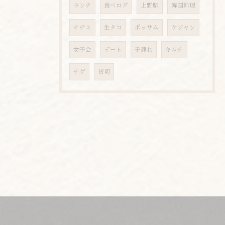
ランチ
食べログ
上野駅
韓国料理
チヂミ
生タコ
ポッサム
ケジャン
女子会
デート
子連れ
キムチ
チゲ
貸切