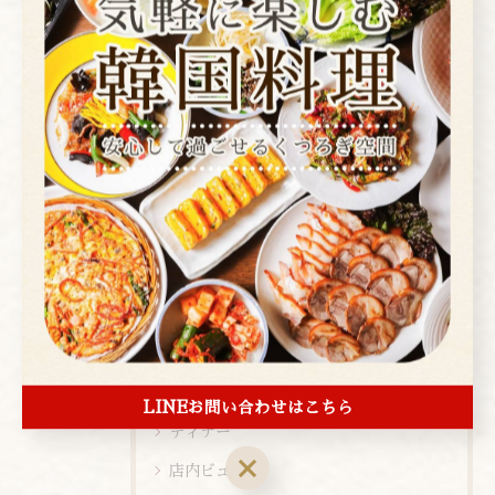
< 前のページ
一覧に戻る
次のページ >
カテゴリー
Categories
全てのカテゴリー
焼肉
コース
お酒
ランチ
LINEお問い合わせはこちら
ディナー
店内ビュー