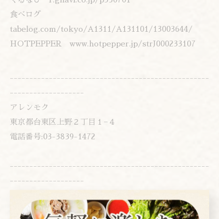
ぐるなび
r.gnavi.co.jp/p350701
食べログ
tabelog.com/tokyo/A1311/A131101/13003644/
HOTPEPPER
www.hotpepper.jp/strJ000233107
---------------------------------------------------
-------------------
アレンモク
東京都台東区上野２丁目１−４
電話番号:03-3839-1472
---------------------------------------------------
-------------------
お知らせ