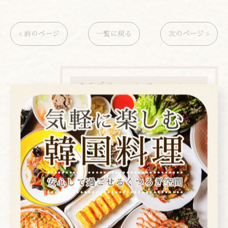
< 前のページ
一覧に戻る
次のページ >
カテゴリー
Categories
全てのカテゴリー
焼肉
コース
お酒
ランチ
ディナー
店内ビュー