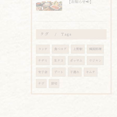
【お知らせ📢】
タグ
Tags
ランチ
食べログ
上野駅
韓国料理
チヂミ
生タコ
ポッサム
ケジャン
女子会
デート
子連れ
キムチ
チゲ
貸切