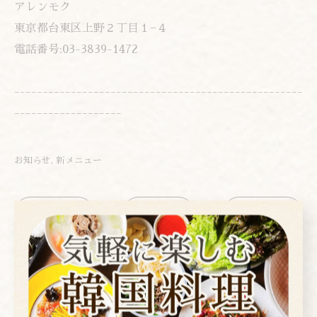
アレンモク
東京都台東区上野２丁目１−４
電話番号:03-3839-1472
---------------------------------------------------
-------------------
お知らせ
新メニュー
< 前のページ
一覧に戻る
次のページ >
カテゴリー
Categories