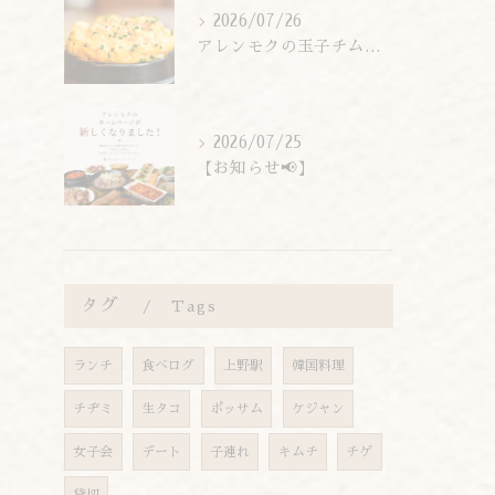
2026/07/26
アレンモクの玉子チムは、玉子を惜しまず6個分使用しています！
2026/07/25
【お知らせ📢】
タグ
Tags
ランチ
食べログ
上野駅
韓国料理
チヂミ
生タコ
ポッサム
ケジャン
女子会
デート
子連れ
キムチ
チゲ