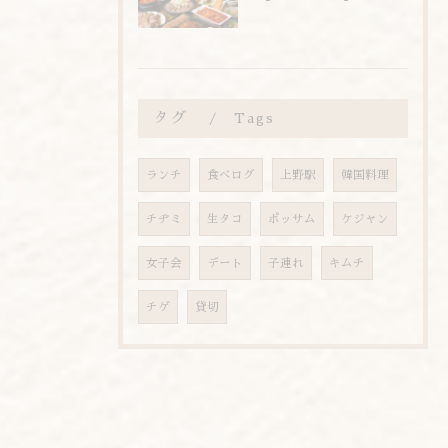
タグ
Tags
ランチ
食べログ
上野駅
韓国料理
チヂミ
生タコ
ポッサム
ケジャン
女子会
デート
子連れ
キムチ
チゲ
貸切