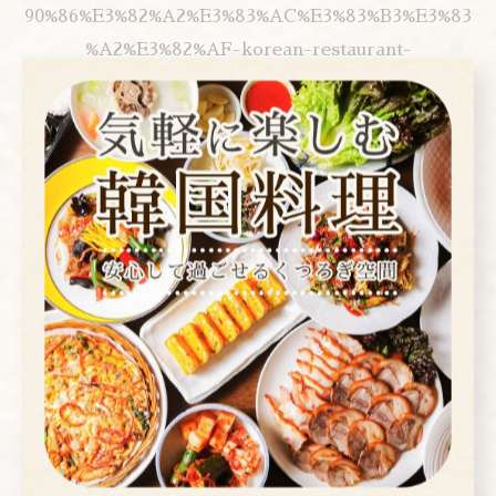
90%86%E3%82%A2%E3%83%AC%E3%83%B3%E3%83
%A2%E3%82%AF-korean-restaurant-
arenmoku/16-gcylLTFKAj37nXxtz0w
▼you tubeお店紹介▼
www.youtube.com/watch?v=S2l0PRsM6xA
▼instagram▼
www.instagram.com/arenmoku/?hl=ja
---------------------------------------------------
-------------------
アレンモク