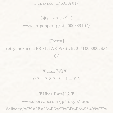
r.gnavi.co.jp/p350701/
【ホットペッパー】
www.hotpepper.jp/strJ000233107/
【Retty】
retty.me/area/PRE13/ARE9/SUB901/10000009824
0/
▼TEL予約▼
０３－３８３９－１４７２
▼Uber Eats注文▼
www.ubereats.com/jp/tokyo/food-
delivery/%E9%9F%93%E5%9B%BD%E6%96%99%E7%