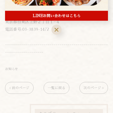
-------------------
アレンモク
LINEお問い合わせはこちら
東京都台東区上野２丁目１−４
電話番号:03-3839-1472
---------------------------------------------------
-------------------
お知らせ
< 前のページ
一覧に戻る
次のページ >