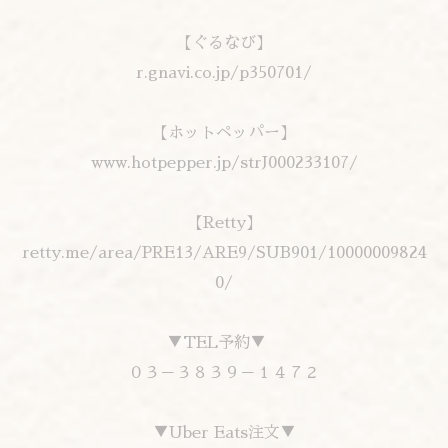
【ぐるなび】
r.gnavi.co.jp/p350701/
【ホットペッパー】
www.hotpepper.jp/strJ000233107/
【Retty】
retty.me/area/PRE13/ARE9/SUB901/10000009824
0/
▼TEL予約▼
０３－３８３９－１４７２
▼Uber Eats注文▼