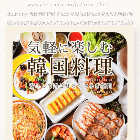
www.ubereats.com/jp/tokyo/food-
delivery/%E9%9F%93%E5%9B%BD%E6%96%99%E7%
90%86%E3%82%A2%E3%83%AC%E3%83%B3%E3%83
%A2%E3%82%AF-korean-restaurant-
arenmoku/16-gcylLTFKAj37nXxtz0w
▼you tubeお店紹介▼
www.youtube.com/watch?v=S2l0PRsM6xA
▼instagram▼
www.instagram.com/arenmoku/?hl=ja
---------------------------------------------------