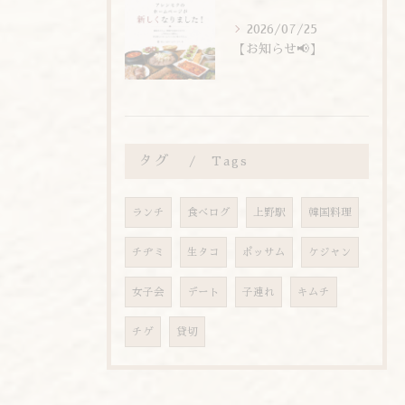
2026/07/25
【お知らせ📢】
タグ
Tags
ランチ
食べログ
上野駅
韓国料理
チヂミ
生タコ
ポッサム
ケジャン
女子会
デート
子連れ
キムチ
チゲ
貸切