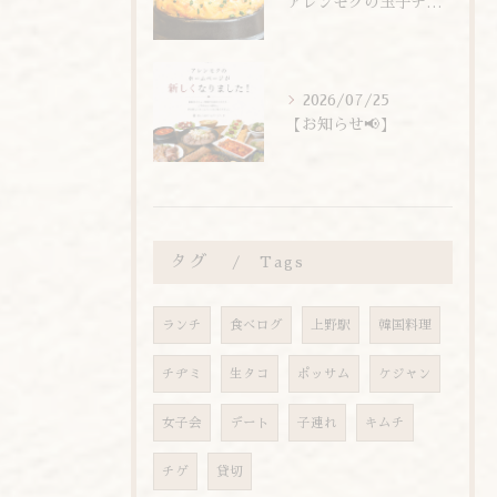
アレンモクの玉子チムは、玉子を惜しまず6個分使用しています！
2026/07/25
【お知らせ📢】
タグ
Tags
ランチ
食べログ
上野駅
韓国料理
チヂミ
生タコ
ポッサム
ケジャン
女子会
デート
子連れ
キムチ
チゲ
貸切