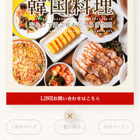
---------------------------------------------------
-------------------
アレンモク
東京都台東区上野２丁目１−４
電話番号:03-3839-1472
---------------------------------------------------
-------------------
LINEお問い合わせはこちら
お知らせ
< 前のページ
一覧に戻る
次のページ >